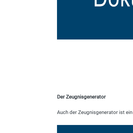
Klicken Sie einfach auf die
und wählen Sie aus umfangr
oder Mustervereinbarungen 
Der Zeugnisgenerator
Auch der Zeugnisgenerator ist ein 