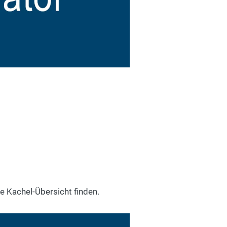
enschutz
ie Kachel-Übersicht finden.