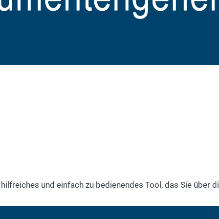
 Kachel „Dokumentengenerator“
eichen Mustern aus den Bereichen Arbeitsverträge und Dat
und Beendigung.
hilfreiches und einfach zu bedienendes Tool, das Sie über d