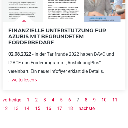
FINANZIELLE UNTERSTÜTZUNG FÜR
AZUBIS MIT BEGRÜNDETEM
FÖRDERBEDARF
02.08.2022
In der Tarifrunde 2022 haben BAVC und
IGBCE das Förderprogramm „AusbildungPlus“
vereinbart. Ein neuer Infoflyer erklärt die Details.
...weiterlesen
vorherige
1
2
3
4
5
6
7
8
9
10
11
12
13
14
15
16
17
18
nächste